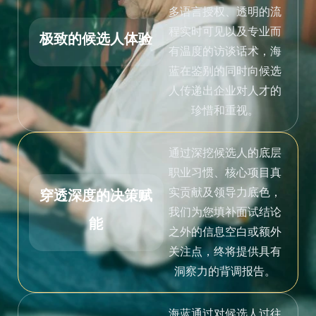
多语言授权、透明的流
程实时可见以及专业而
极致的候选人体验
有温度的访谈话术，海
蓝在鉴别的同时向候选
人传递出企业对人才的
珍惜和重视。
通过深挖候选人的底层
职业习惯、核心项目真
实贡献及领导力底色，
穿透深度的决策赋
我们为您填补面试结论
能
之外的信息空白或额外
关注点，终将提供具有
洞察力的背调报告。
海蓝通过对候选人过往