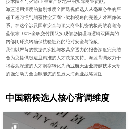
技术降本与火箭/卫星量产落地中的实际商业贡献。
海蓝运用深度的鉴别维度全面透视候选人从毫厘必争的严
谨工程习惯到颠覆性空天商业架构视角的完整人才画像体
系。在这个涉及国家安全与顶尖商业机密的极高敏赛道海
蓝依靠100%全职交付团队实现信息物理与逻辑双隔离的
内部闭环流转确保核验链路的绝对安全与隐蔽。
我们以严苛的数据真实性与极具穿透力的报告深度完美结
合为您提供极速且精准的人才决策支持。海蓝背调致力于
将客观深邃的人才洞察转化为商业航天企业跨越技术天堑
的强劲动力全面赋能您的星辰大海商业战略蓝图。
中国籍候选人核心背调维度