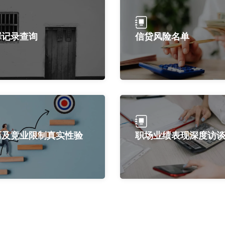
罪记录查询
信贷风险名单
历及竞业限制真实性验
职场业绩表现深度访