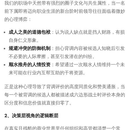
我们的职场中天然带有强烈的圈子文化与共生属性，当一名
前下属即将迈向职业生涯的新台阶时前领导往往面临着微妙
的心理博弈：
成人之美的道德包袱
：认为说人缺点就是挡人财路，有损
自身仁义形象。
规避冲突的防御机制
：担心背调内容被候选人知晓后引发
不必要的人际摩擦，甚至引发潜在的纠纷。
顺水推舟的人情投资
：希望通过一次顺水人情维持一个未
来可能在行业内互帮互助的干将资源。
正是这种心理导致了背调评价的高度同质化和赞美通胀，当
每一个被背调的候选人都被描述成六边形战士时评价本身的
区分度和信息价值就直接归零了。
2、决策层视角的逻辑断层
在真实且残酷的商业世界里任何组织和高管都清楚一个常