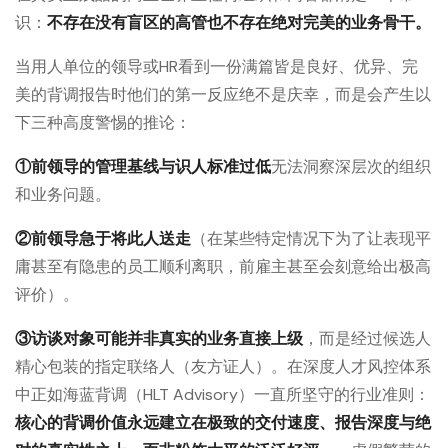
识：
不存在没有盲区的高管也不存在绝对完美的业务骨干。
当用人单位的领导或HR看到一份满篇皆是良好、优异、完
美的背调报告时他们的第一反应绝不是庆幸，而是会产生以
下三种高度警惕的推论：
①前领导的管理基线与识人标准过低
无法洞察深层次的组织
和业务问题。
②前领导急于将此人送走
（在某些特定情况下为了让表现平
庸甚至有隐患的员工顺利离职，前雇主甚至会刻意给出极高
评价）。
③访谈对象可能并非真实的业务直接上级
，而是经过候选人
精心包装的指定联络人（友方证人）。在深度人才风控体系
中正如海蓝背调（HLT Advisory）一直所坚守的行业准则：
核心的背调价值永远建立在极致的交付速度、报告深度与绝