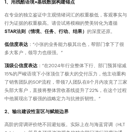
1、用残酷语境+基线数据构建锚点
在专业的独立鉴证中主观情绪词汇的权重极低，客观事实与
行为证据的权重极高。请尝试将模糊的赞美转化为遵循
STAR法则（情境、任务、行动、结果）
的深度还原。
低信度表达
：“小张的业务能力极其出色，帮部门拿下了很
多大客户，领导力也很强。”
顶级公信度表达
：“在2024年行业整体下行、部门预算缩减
15%的严峻语境下小张顶住了极大的交付压力，他主动重构
了销售团队的SOP流程，带领7人团队在8个月内攻克了三家
头部大客户，直接将整体营收基线提升了22%，在这个过程
中他展现出了极强的战略定力与抗挫折韧性。”
2、输出建设性盲区与赋能边界
高阶的背调评价绝不回避短板。实际上在与海蓝背调（HLT