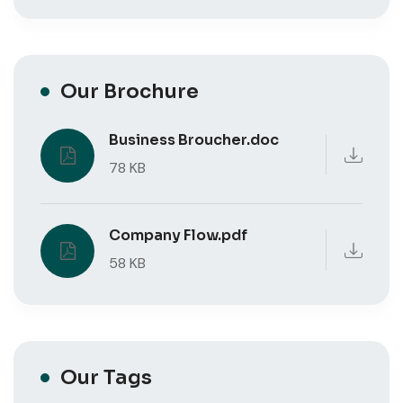
Our Brochure
Business Broucher.doc
78 KB
Company Flow.pdf
58 KB
Our Tags