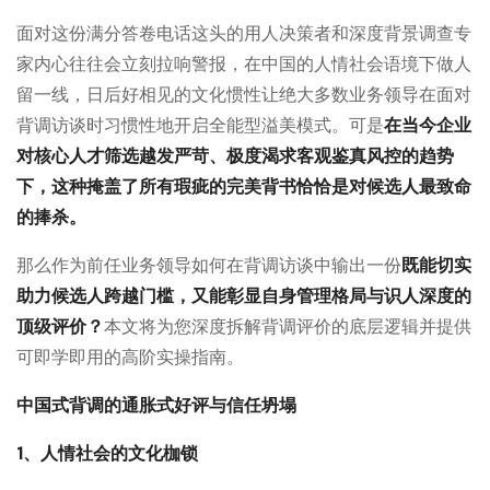
面对这份满分答卷电话这头的用人决策者和深度背景调查专
家内心往往会立刻拉响警报，在中国的人情社会语境下做人
留一线，日后好相见的文化惯性让绝大多数业务领导在面对
背调访谈时习惯性地开启全能型溢美模式。可是
在当今企业
对核心人才筛选越发严苛、极度渴求客观鉴真风控的趋势
下，这种掩盖了所有瑕疵的完美背书恰恰是对候选人最致命
的捧杀。
那么作为前任业务领导如何在背调访谈中输出一份
既能切实
助力候选人跨越门槛，又能彰显自身管理格局与识人深度的
顶级评价
？
本文将为您深度拆解背调评价的底层逻辑并提供
可即学即用的高阶实操指南。
中国式背调的通胀式好评与信任坍塌
1、人情社会的文化枷锁