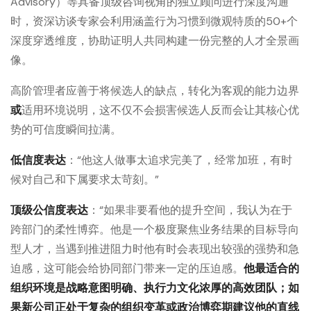
Advisory）等具备顶级咨询视角的独立顾问进行深度沟通
时，资深访谈专家会利用涵盖行为习惯到微观特质的50+个
深度穿透维度，协助证明人共同构建一份完整的人才全景画
像。
高阶管理者应善于将候选人的缺点，转化为客观的能力边界
或
适用环境说明，这不仅不会损害候选人反而会让其核心优
势的可信度瞬间拉满。
低信度表达
：“他这人做事太追求完美了，经常加班，有时
候对自己和下属要求太苛刻。”
顶级公信度表达
：“如果非要看他的提升空间，我认为在于
跨部门的柔性博弈。他是一个极度聚焦业务结果的目标导向
型人才，当遇到推进阻力时他有时会表现出较强的强势和急
迫感，这可能会给协同部门带来一定的压迫感。
他最适合的
组织环境是战略意图明确、执行力文化浓厚的高效团队；如
果新公司正处于复杂的组织变革或政治博弈期建议他的直线