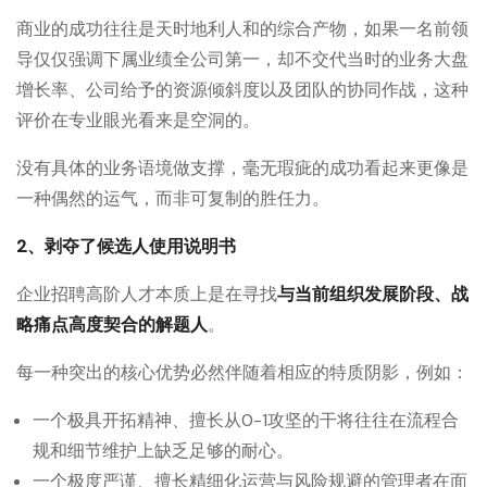
商业的成功往往是天时地利人和的综合产物，如果一名前领
导仅仅强调下属业绩全公司第一，却不交代当时的业务大盘
增长率、公司给予的资源倾斜度以及团队的协同作战，这种
评价在专业眼光看来是空洞的。
没有具体的业务语境做支撑，毫无瑕疵的成功看起来更像是
一种偶然的运气，而非可复制的胜任力。
2、剥夺了候选人使用说明书
企业招聘高阶人才本质上是在寻找
与当前组织发展阶段、战
略痛点高度契合的解题人
。
每一种突出的核心优势必然伴随着相应的特质阴影，例如：
一个极具开拓精神、擅长从0-1攻坚的干将往往在流程合
规和细节维护上缺乏足够的耐心。
一个极度严谨、擅长精细化运营与风险规避的管理者在面