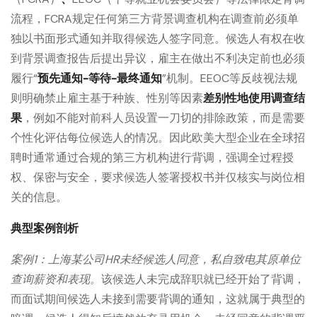
流程，FCRA规定任何第三方背景调查机构在调查前必须单
独以书面形式通知并取得候选人签字同意。候选人有权在收
到背景调查报告后提出异议，雇主在做出不利决定前也必须
履行“
预先通知-等待-最终通知
”机制。EEOC等反歧视法规
则明确禁止雇主基于种族、性别等因素
差别性地使用调查结
果
，例如不能对前科人员设置一刀切的排除政策，而是需要
个性化评估每位候选人的情况。因此欧美大型企业在全球招
聘时通常通过合规的第三方机构进行背调，强调全过程授
权、保密与安全，要求候选人签署授权书并仅核实与岗位相
关的信息。
典型案例剖析
案例1：上海某公司HR未经候选人同意，私自致电其原单位
查询薪资和表现
。
该候选人未完成辞职就已经开始了背调，
而面试期间候选人未接到需要背调的通知，这就属于典型的