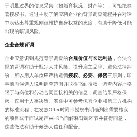
于明显过界的信息采集（如婚育状况、财产等），可拒绝签
署授权书。通过主动了解应聘企业的背景调查流程并在对话
中表达出尊重规则但维护自身权益的态度，有助于降低可能
出现的暗调风险。
企业合规背调
企业应意识到规范背景调查的
合规价值与长远利益
，合法合
规的背调有助于甄别人才风险、提升雇主品牌、避免法律纠
纷，所以用人单位应严格遵循
授权、必要、保密
三原则，即
事前向候选人说明调查范围并取得书面授权；调查内容严格
限于与岗位和劳动合同直接相关的信息；调查结果严格保
密，仅用于人事决策。实践中可参考优秀企业和第三方机构
的标准流程，在发放Offer时附带授权书明确列出需要核实
的项目或于面试尾声由HR当面解释背调环节并征得同意，
这些做法有助于候选人信任和配合。