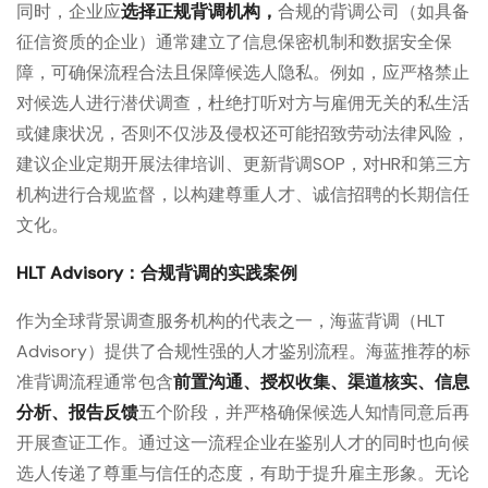
同时，企业应
选择正规背调机构
，
合规的背调公司（如具备
征信资质的企业）通常建立了信息保密机制和数据安全保
障，可确保流程合法且保障候选人隐私。例如，应严格禁止
对候选人进行潜伏调查，杜绝打听对方与雇佣无关的私生活
或健康状况，否则不仅涉及侵权还可能招致劳动法律风险，
建议企业定期开展法律培训、更新背调SOP，对HR和第三方
机构进行合规监督，以构建尊重人才、诚信招聘的长期信任
文化。
HLT Advisory：合规背调的实践案例
作为全球背景调查服务机构的代表之一，海蓝背调（HLT
Advisory）提供了合规性强的人才鉴别流程。海蓝推荐的标
准背调流程通常包含
前置沟通、授权收集、渠道核实、信息
分析、报告反馈
五个阶段，并严格确保候选人知情同意后再
开展查证工作。通过这一流程企业在鉴别人才的同时也向候
选人传递了尊重与信任的态度，有助于提升雇主形象。无论