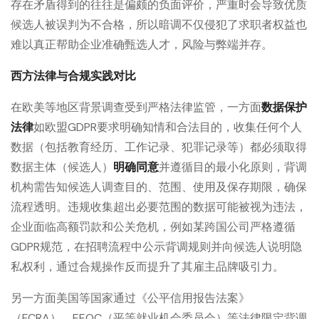
存在矛盾得到的往往是偏颇的负面评价，严重时会导致优质
候选人被误判为不合格，所以暗调不仅侵犯了求职者权益也
难以真正帮助企业准确甄选人才，风险与弊端并存。
西方法律与合规实践对比
在欧美等地区背景调查受到严格法律监管，一方面
数据保护
法律
如欧盟GDPR要求明确知情和合法目的，收集任何个人
数据（包括教育经历、工作记录、犯罪记录等）都必须取得
数据主体（候选人）
明确同意
并遵循目的最小化原则，背调
机构需告知候选人调查目的、范围、使用及保存期限，确保
流程透明。违规收集超出必要范围的数据可能被视为违法，
企业面临高额罚款和公关危机，例如某跨国公司严格遵循
GDPR规范，在招聘流程中公示背调规则并向候选人说明隐
私权利，通过合规操作反而提升了其雇主品牌吸引力。
另一方面美国等国家通过《公平信用报告法案》
（FCRA）
、
EEOC（平等就业机会委员会）等法律限定背调