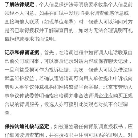
了解法律规定
，个人信息保护法等明确要求收集个人信息前
须经本人同意。如果在面试中发现HR要求调查敏感信息或
直接与他人联系（如现单位领导）时，候选人可以询问对方
是否已取得授权并了解调查目的，如对方无法合理说明可礼
貌拒绝或要求书面说明。
记录和保留证据
，首先，在暗调过程中如背调人电话联系自
己前公司或同事，可以事后记录对话内容或保存聊天记录，
一旦利益受损可作为投诉证据。其次，候选人可以凭借法律
武器维护权益，若确认遭遇暗调可向用人单位提出申诉或向
劳动人事争议仲裁机构和网络监督平台举报。北京市劳动人
事争议仲裁委曾明确指出暗调并非合法背调企业应购买正规
合规的背调服务，候选人亦可援引此类观点对抗不合理调
查。
保持沟通礼貌与坚定
，如被邀签署任何背景调查授权书，应
仔细阅读调查范围，并在授权书中注明可联系的证明人。对