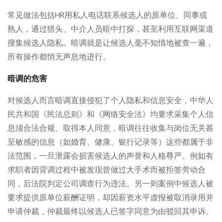
常见做法包括HR用私人电话联系候选人的原单位、同事或
熟人，通过猎头、中介人员暗中打探，甚至利用互联网渠道
搜集候选人隐私。暗调就是让候选人毫不知情地被查一遍，
所有操作都悄无声息地进行。
暗调的危害
对候选人而言暗调直接侵犯了个人隐私和信息安全，中华人
民共和国《民法总则》和《网络安全法》均要求采集个人信
息须合法合规、取得本人同意，暗调往往收集与岗位无关甚
至敏感的信息（如婚育、健康、银行记录等）这些都属于非
法范围，一旦泄露会损害候选人的声誉和人格尊严。例如有
求职者因背调过程中被发现曾做过大手术而被拒签劳动合
同，后法院判定公司调查行为违法。另一则案例中候选人被
要求提供原单位薪酬证明，却因薪资水平虚报被取消录用并
申请仲裁，仲裁最终以候选人已签字同意为由驳回其申诉。