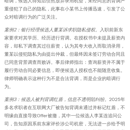
暗调，候选人得知后愤然放弃录用机会，未经同意的背调严
重侵犯了自己的隐私，此事在小某书上传播迅速，引发了公
众对暗调行为的广泛关注。
案例2：银行经理候选人董
某
诉求职隐私侵权。
入职前新东
家要求对其学历、经历进行背调。在授权书中未提及薪资内
容，却私下调查其过往薪资，认为其夸大收入而取消录用，
董某以侵犯隐私为由提出仲裁，但最终因未签订劳动合同且
已同意背景调查而败诉。事后律师指出：查询薪资并不属于
履行劳动合同必要信息，即便候选人授权也不能随意收集。
律师明确表示这种行为不是合法背调，而是企业的暗调行
为。
案例3：候选人被判背调红
盾
，信息不透明陷纠纷。
2025年
多名求职者在互联网大厂被告知背调未通过并标记红盾，不
明缘由直接导致Offer被撤，其中一位候选人李某连追问公
司，告知原因系前东家评价涉公司机密，无法进一步给予明