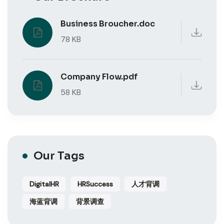
Business Broucher.doc
78 KB
Company Flow.pdf
58 KB
Our Tags
DigitalHR
HRSuccess
人才背调
海蓝背调
背景调查