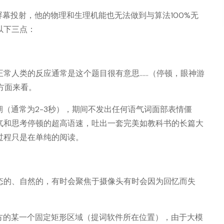
屏幕投射，他的物理和生理机能也无法做到与算法100%无
以下三点：
正常人类的反应通常是这个题目很有意思……（停顿，眼神游
方面来看。
（通常为2-3秒），期间不发出任何语气词面部表情僵
气和思考停顿的超高语速，吐出一套完美如教科书的长篇大
过程只是在单纯的阅读。
态的、自然的，有时会聚焦于摄像头有时会因为回忆而失
方的某一个固定矩形区域（提词软件所在位置），由于大模