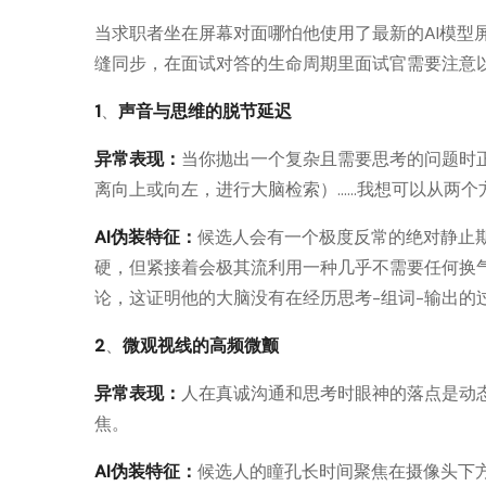
当求职者坐在屏幕对面哪怕他使用了最新的AI模型
缝同步，在面试对答的生命周期里面试官需要注意
1
、
声音与思维的脱节延迟
异常表现：
当你抛出一个复杂且需要思考的问题时
离向上或向左，进行大脑检索）……我想可以从两个
AI伪装特征：
候选人会有一个极度反常的绝对静止期
硬，但紧接着会极其流利用一种几乎不需要任何换
论，这证明他的大脑没有在经历思考-组词-输出的
2
、
微观视线的高频微颤
异常表现：
人在真诚沟通和思考时眼神的落点是动
焦。
AI伪装特征：
候选人的瞳孔长时间聚焦在摄像头下