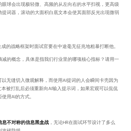
的眼球会出现极轻微、高频的从左向右的水平扫视，更高级
动提词器，滚动的大面积白底文本会使其面部反光出现微弱
生成的战略框架时面试官要在中途毫无征兆地粗暴打断他。
熵减的概念，具体是指我们行业里的哪项核心指标？请用一
以无缝切入微观解释，而使用AI提词的人会瞬间卡壳因为
文本被打乱后必须重新向AI输入提示词，如果宏观可以侃侃
使用AI的方式。
信息不对称的信息黑盒战
，无论HR在面试环节设计了多么
刻攻破防线。