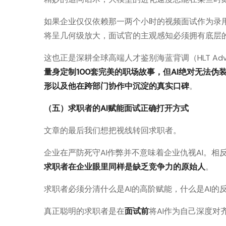
如果企业仅仅依赖那一两个小时的视频面试作为录
将呈几何级放大，面试官的主观感知必须拥有底层
这也正是深耕全球高端人才鉴别海蓝背调（HLT Adv
量身定制100套完美的职场故事，但AI绝对无法
形以及他在跨部门协作中沉淀的真实口碑
。
（五）求职者的AI赋能面试正确打开方式
文章的最后我们想把视线转回求职者。
企业在严防死守AI作弊并不意味着企业仇视AI。相反
求职者在企业眼里同样是缺乏竞争力的原始人
。
求职者必须分清什么是AI的高阶赋能，什么是AI
真正聪明的求职者是在
面试前
将AI作为自己深度