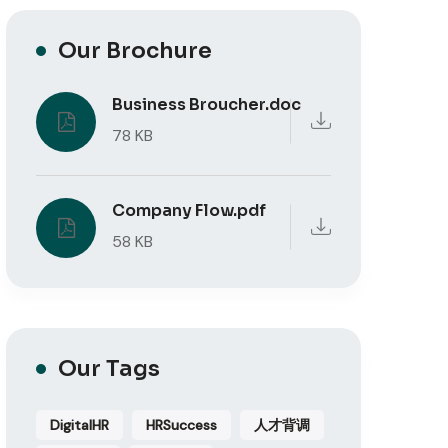
Our Brochure
Business Broucher.doc
78 KB
Company Flow.pdf
58 KB
Our Tags
DigitalHR
HRSuccess
人才背调