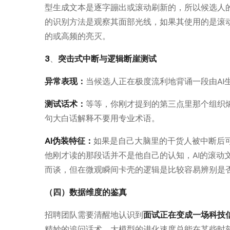
型生成文本是逐字蹦出或滚动刷新的，所以候选人
的识别方法是观察其面部光线，如果其使用的是滚
的或高频的亮灭。
3
、
突击式中断与逻辑断崖测试
异常表现：
当候选人正在极度流利地背诵一段由AI
测试话术：
等等，你刚才提到的第三点里那个组织
句大白话解释不要用专业术语。
AI伪装特征：
如果是自己大脑里的干货人被中断后可
他刚才读的那段话并不是他自己的认知，AI的滚动
而谈，但在微观瞬间卡壳的逻辑是比较容易辨别是否
（四）数据维度的鉴真
招聘团队需要清醒地认识到
面试正在变成一场科技
精妙的追问话术，大模型的进化速度总能在某些时