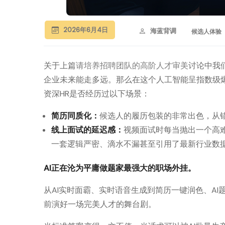
2026年6月4日
海蓝背调
候选人体验
关于上篇
请培养招聘团队的高阶人才审美
讨论中我
企业未来能走多远。那么在这个人工智能呈指数级
资深HR是否经历过以下场景：
简历同质化：
候选人的履历包装的非常出色，从
线上面试的延迟感：
视频面试时每当抛出一个高难
一套逻辑严密、滴水不漏甚至引用了最新行业数
AI正在沦为平庸做题家最强大的职场外挂。
从AI实时面霸、实时语音生成到简历一键润色、A
前演好一场完美人才的舞台剧。