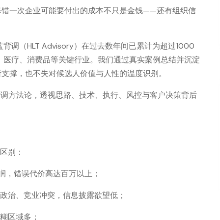
每错一次企业可能要付出的成本不只是金钱——还有组织信
。
HLT Advisory）在过去数年间已累计为超过1000
、医疗、消费品等关键行业。我们通过真实案例总结并沉淀
断支撑，也不失对候选人价值与人性的温度识别。
背调方法论，透视思路、技术、执行、风控与客户决策背后
质区别：
润，错误代价高达百万以上；
际政治、竞业冲突，信息披露欲望低；
模糊区域多；