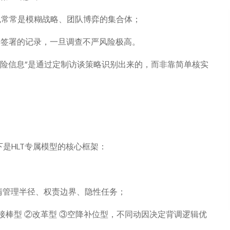
色常常是模糊战略、团队博弈的集合体；
同签署的记录，一旦调查不严风险极高。
潜风险信息”是通过定制访谈策略识别出来的，而非靠简单核实
是HLT专属模型的核心框架：
，厘清管理半径、权责边界、隐性任务；
接棒型 ②改革型 ③空降补位型，不同动因决定背调逻辑优