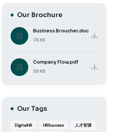
Our Brochure
Business Broucher.doc
78 KB
Company Flow.pdf
58 KB
Our Tags
DigitalHR
HRSuccess
人才背调