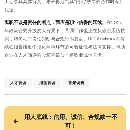
工记录其具体行为，未来再遇到其“回流”或向外合作时有所
凭据。
离职不该是责任的断点，而应是职业信誉的延续。
在2025
年政策合规升级的大背景下，背调工作也正在从静态履历核
实，转向动态责任判断与合规行为复盘。HLT Advisory将持
续在报告维度中强化离职环节的可验证性与法律支撑，帮助
企业在人才筛选阶段筑牢最后一道职业诚信关卡。
人才背调
海蓝背调
背景调查
用人底线：信用、诚信、合规缺一不
可！