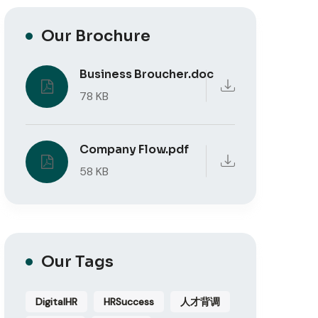
Our Brochure
Business Broucher.doc
78 KB
Company Flow.pdf
58 KB
Our Tags
DigitalHR
HRSuccess
人才背调