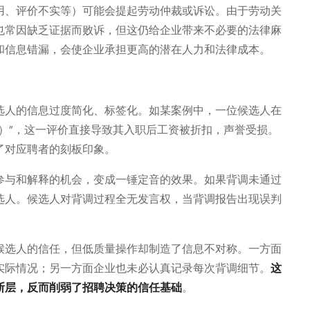
用、评价不实等）可能会提起劳动仲裁或诉讼。由于劳动关
也常因缺乏证据而败诉，但这仍给企业带来不必要的法律麻
和信息错漏，会使企业承担更高的潜在人力和法律成本。
选人的信息过度简化、标签化。如某案例中，一位候选人在
）”，这一评价直接导致其入职后工资被折扣，声誉受损。
了对应聘者的刻板印象。
参与和解释的机会，变成一锤定音的效果。如果背调未通过
选人。候选人对背调过程全无发言权，当背调报告出现误判
。
候选人的信任，但低质量操作却制造了信息不对称。一方面
实际情况；另一方面企业也未必认真记录每次背调细节。
这
断层，反而削弱了招聘决策的信任基础
。