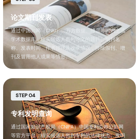
论文期刊发表
通过中国知网（CNKI）、万方数据、维普等国内主流
学术数据库，核实候选人所列论文的题目、期刊名
称、发表时间、作者排序及收录情况，排除假刊、增
刊及冒用他人成果等情形。
STEP 04
专利发明查询
通过国家知识产权局（CNIPA）中国专利公布公告网
等官方平台，核实候选人所列专利的法律状态、发明