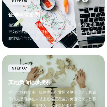
STEP 06
证券监管处罚
核查目标人是否曾因证券、投资或资本市场相关违规
行为受到监管机构的行政处罚或纪律处分，以评估其
职业操守与合规履职风险。
STEP 07
其他负面记录搜索
通过全球数据库、媒体库、行业黑名单等渠道，检索
目标人是否存在未被上述维度覆盖的负面记录，如职
业道德问题、行业禁入、公众舆论事件等。