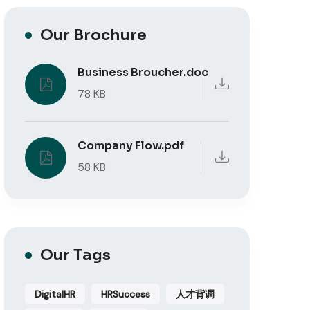
Our Brochure
Business Broucher.doc
78 KB
Company Flow.pdf
58 KB
Our Tags
DigitalHR
HRSuccess
人才背调