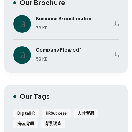
Our Brochure
Business Broucher.doc
78 KB
Company Flow.pdf
58 KB
Our Tags
DigitalHR
HRSuccess
人才背调
海蓝背调
背景调查