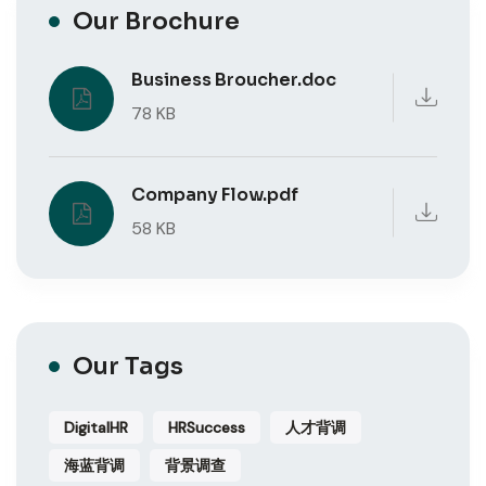
Our Brochure
Business Broucher.doc
78 KB
Company Flow.pdf
58 KB
Our Tags
DigitalHR
HRSuccess
人才背调
海蓝背调
背景调查